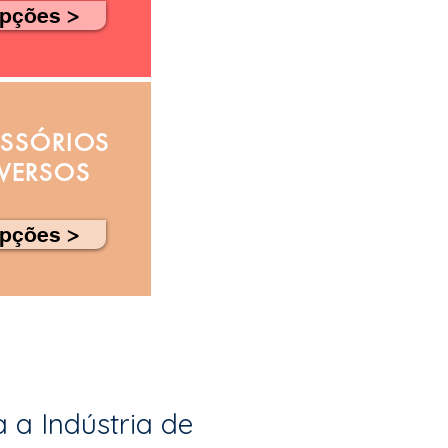
pções >
SSÓRIOS
IVERSOS
pções >
 a Indústria de