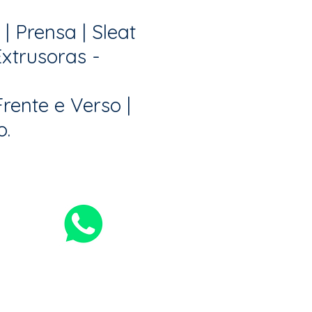
| Prensa | Sleat
Extrusoras -
rente e Verso |
o.
u WhatsApp.