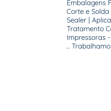
Embalagens Fl
Corte e Solda
Sealer | Aplic
Tratamento Coro
Impressoras - 
... Trabalham
Receba Opo