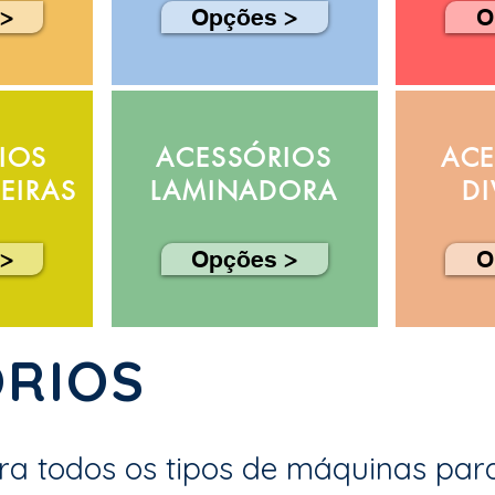
>
Opções >
O
IOS
ACESSÓRIOS
ACE
EIRAS
LAMINADORA
D
>
Opções >
O
ÓRIOS
ra todos os tipos de máquinas para