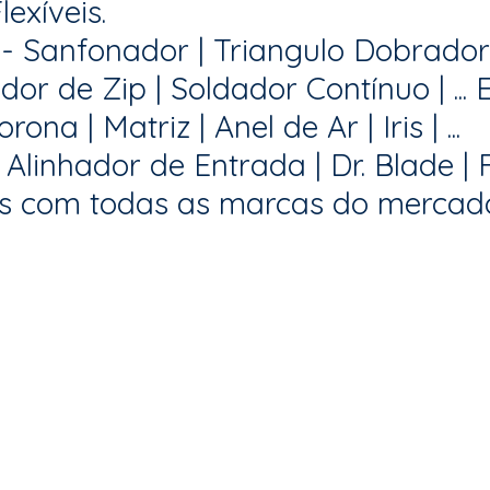
exíveis.
 - Sanfonador | Triangulo Dobrador 
ador de Zip | Soldador Contínuo | ... 
na | Matriz | Anel de Ar | Iris | ...
Alinhador de Entrada | Dr. Blade | F
os com todas as marcas do mercad
rtunidades e Novidades direto no se
Adicione nosso contato: (11) 4211-6028
Mande uma mensagem! =)