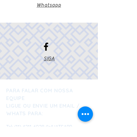
Whatsapp
SIGA
PARA FALAR COM NOSSA
EQUIPE
LIGUE OU ENVIE UM EMAIL /
WHATS PARA:
Tel:
(11) 4211-6028
(WHATSAPP
BUSINESS)