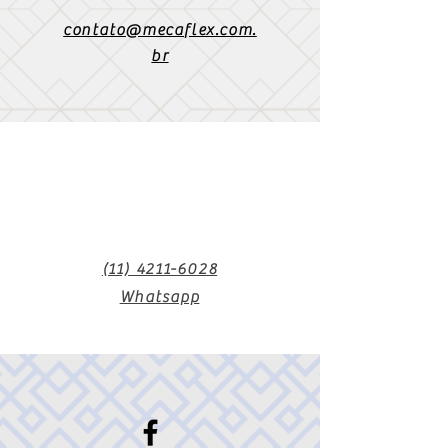
Engrenamento:
Convencional
exigência do vendedor.
com engrenagens
contato@mecaflex.com.
Módulo:
1,5 (dupla face 0,50)
br
Ângulo de pressão:
20º
Ângulo de hélice:
19,31º
Tipo de engrenamento:
Externo
🎯 CILINDROS E ANILOX
Cilindros porta-clichê (mandris):
06 unidades (passo 400)
06 unidades (420 a 460)
06 unidades (470 a 500)
06 unidades (520 a 560)
06 unidades (580 a 620)
(11) 4211-6028
04 unidades (680)
Whatsapp
Total:
34 cilindros
✔ Acompanha engrenagens dos
porta-clichês
Anilox:
Total: 12 unidades
🔄 ALIMENTAÇÃO E
REBOBINAMENTO
Desbobinador: