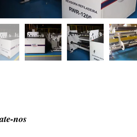
rtunidades e Novidades direto no se
Adicione nosso contato: (11) 4211-6028
Mande uma mensagem! =)
ate-nos