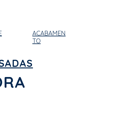
E
ACABAMEN
TO
USADAS
ORA